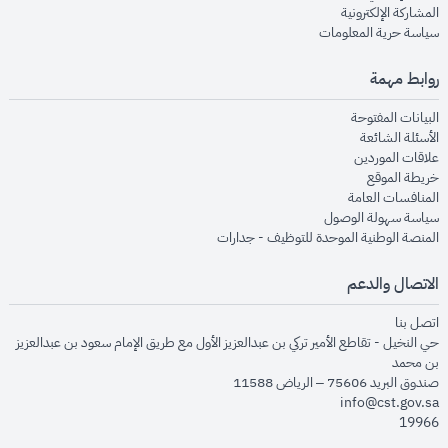
opens in new window
المشاركة الإلكترونية
opens in new window
سياسة حرية المعلومات
روابط مهمة
opens in new window
البيانات المفتوحة
opens in new window
الأسئلة الشائعة
opens in new window
علاقات الموردين
opens in new window
خريطة الموقع
opens in new window
المنافسات العامة
opens in new window
سياسة سهولة الوصول
opens in new window
المنصة الوطنية الموحدة للتوظيف - جدارات
الاتصال والدعم
opens in new window
اتصل بنا
حي النخيل - تقاطع الأمير تركي بن عبدالعزيز الأول مع طريق الإمام سعود بن عبدالعزيز
بن محمد
صندوق البريد 75606 – الرياض 11588
info@cst.gov.sa
19966