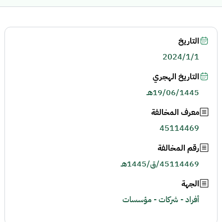
التاريخ
2024/1/1
التاريخ الهجري
19/06/1445هـ
معرف المخالفة
45114469
رقم المخالفة
45114469/ق/1445هـ
الجهة
أفراد - شركات - مؤسسات