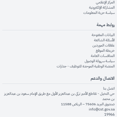
opens in new window
المركز الإعلامي
opens in new window
المشاركة الإلكترونية
opens in new window
سياسة حرية المعلومات
روابط مهمة
opens in new window
البيانات المفتوحة
opens in new window
الأسئلة الشائعة
opens in new window
علاقات الموردين
opens in new window
خريطة الموقع
opens in new window
المنافسات العامة
opens in new window
سياسة سهولة الوصول
opens in new window
المنصة الوطنية الموحدة للتوظيف - جدارات
الاتصال والدعم
opens in new window
اتصل بنا
حي النخيل - تقاطع الأمير تركي بن عبدالعزيز الأول مع طريق الإمام سعود بن عبدالعزيز
بن محمد
صندوق البريد 75606 – الرياض 11588
info@cst.gov.sa
19966