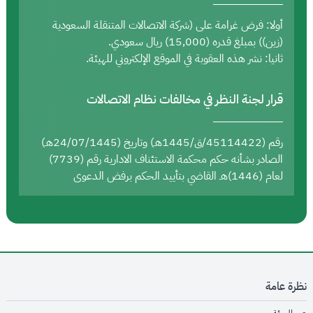
أولا: فرض غرامة على (شركة الاتصالات المتنقلة السعودية
(زين)) بمبلغ قدره (15,000) ريال سعودي.
ثانيا: نشر هذه العقوبة في الموقع الإلكتروني للهيئة.
قرار لجنة النظر في مخالفات نظام الاتصالات
رقم (45114422/ق/1445هـ) وتاريخ (24/07/1445هـ)
الصادر بشأنه حكم محكمة الاستئناف الادارية رقم (7739)
لعام (1446)هـ القاضي بتأييد الحكم برفض الدعوى
نظرة عامة
opens in new window