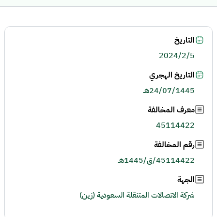
التاريخ
2024/2/5
التاريخ الهجري
24/07/1445هـ
معرف المخالفة
45114422
رقم المخالفة
45114422/ق/1445هـ
الجهة
شركة الاتصالات المتنقلة السعودية (زين)