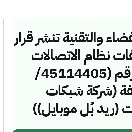
ضاء والتقنية تنشر قرار
فات نظام الاتصالات
وتقنية المعلومات رقم (45114405/
مخالفة (شركة شبكات
 (ريد بُل موبايل))