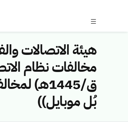
هيئة الاتصالات والفض
ق/1445هـ) 
بُل موبايل))