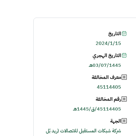
التاريخ
2024/1/15
التاريخ الهجري
03/07/1445هـ
معرف المخالفة
45114405
رقم المخالفة
45114405/ق/1445هـ
الجهة
شركة شبكات المستقبل للاتصالات (ريد بُل