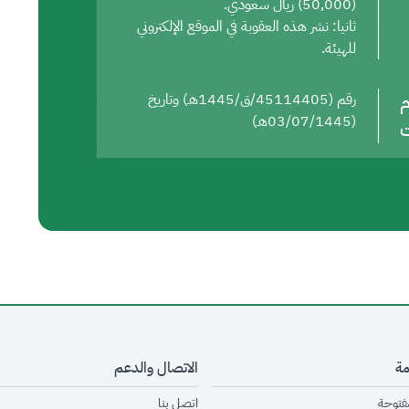
(50,000) ريال سعودي.
ثانيا: نشر هذه العقوبة في الموقع الإلكتروني
للهيئة.
م
رقم (45114405/ق/1445هـ) وتاريخ
(03/07/1445هـ)
ت
مة
الاتصال والدعم
opens in new window
opens in new window
مفتوحة
اتصل بنا