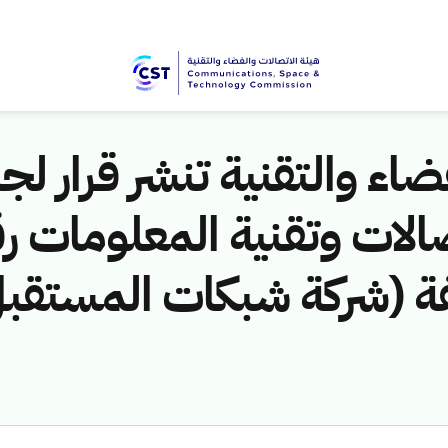
اء والتقنية تنشر قرار لجن
لمخالفة (شركة شبكات المستق