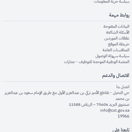
opens in new window
سياسة حرية المعلومات
روابط مهمة
opens in new window
البيانات المفتوحة
opens in new window
الأسئلة الشائعة
opens in new window
علاقات الموردين
opens in new window
خريطة الموقع
opens in new window
المنافسات العامة
opens in new window
سياسة سهولة الوصول
opens in new window
المنصة الوطنية الموحدة للتوظيف - جدارات
الاتصال والدعم
opens in new window
اتصل بنا
حي النخيل - تقاطع الأمير تركي بن عبدالعزيز الأول مع طريق الإمام سعود بن عبدالعزيز
بن محمد
صندوق البريد 75606 – الرياض 11588
info@cst.gov.sa
19966
تابعنا على