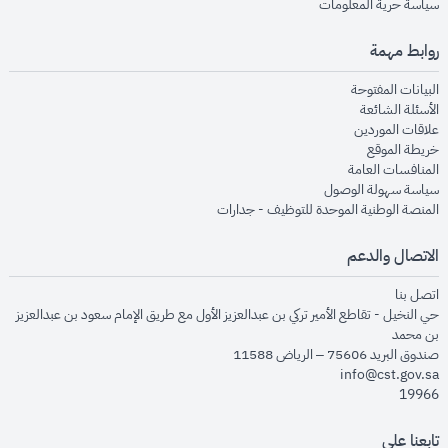
opens in new window
سياسة حرية المعلومات
روابط مهمة
opens in new window
البيانات المفتوحة
opens in new window
الأسئلة الشائعة
opens in new window
علاقات الموردين
opens in new window
خريطة الموقع
opens in new window
المنافسات العامة
opens in new window
سياسة سهولة الوصول
opens in new window
المنصة الوطنية الموحدة للتوظيف - جدارات
الاتصال والدعم
opens in new window
اتصل بنا
حي النخيل - تقاطع الأمير تركي بن عبدالعزيز الأول مع طريق الإمام سعود بن عبدالعزيز
بن محمد
صندوق البريد 75606 – الرياض 11588
info@cst.gov.sa
19966
تابعنا على