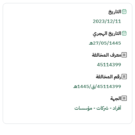
التاريخ
2023/12/11
التاريخ الهجري
27/05/1445هـ
معرف المخالفة
45114399
رقم المخالفة
45114399/ق/1445هـ
الجهة
أفراد - شركات - مؤسسات