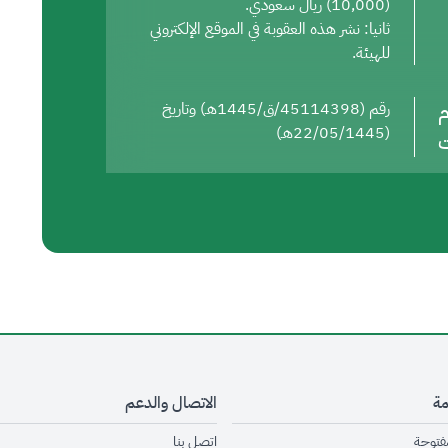
(10,000) ريال سعودي.
ثانيا: نشر هذه العقوبة في الموقع الإلكتروني
للهيئة.
م
رقم (45114398/ق/1445هـ) وتاريخ
(22/05/1445هـ)
ت
مة
الاتصال والدعم
opens in new window
opens in new window
مفتوحة
اتصل بنا