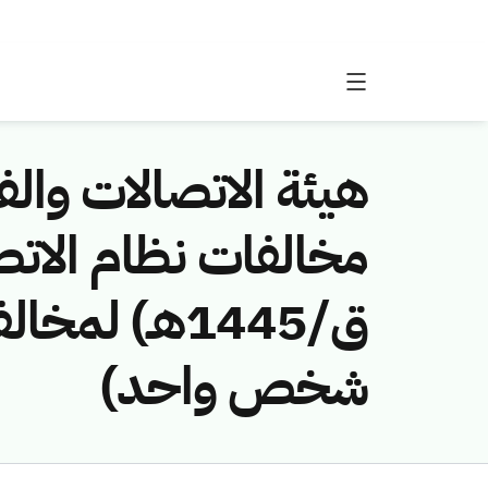
هيئة الاتصالات والفض
ق/1445هـ) ل
شخص واحد)