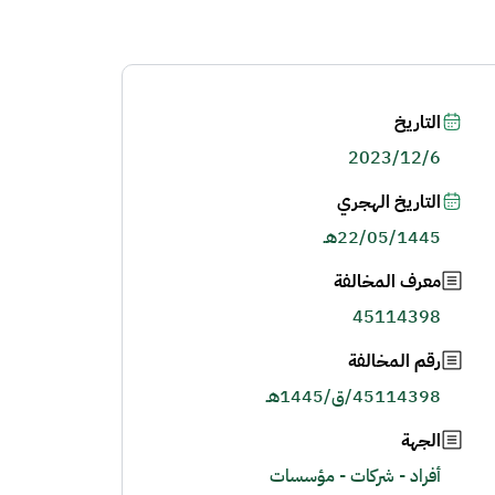
التاريخ
2023/12/6
التاريخ الهجري
22/05/1445هـ
معرف المخالفة
45114398
رقم المخالفة
45114398/ق/1445هـ
الجهة
أفراد - شركات - مؤسسات