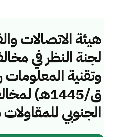
هيئة الاتصالات والف
لجنة النظر في مخال
ق/1445هـ) ل
الجنوبي للمقاولا