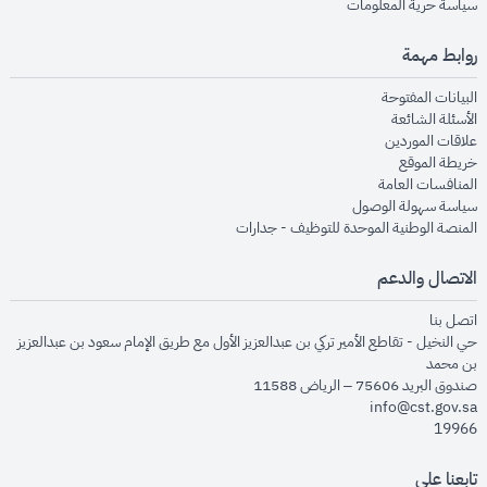
opens in new window
سياسة حرية المعلومات
روابط مهمة
opens in new window
البيانات المفتوحة
opens in new window
الأسئلة الشائعة
opens in new window
علاقات الموردين
opens in new window
خريطة الموقع
opens in new window
المنافسات العامة
opens in new window
سياسة سهولة الوصول
opens in new window
المنصة الوطنية الموحدة للتوظيف - جدارات
الاتصال والدعم
opens in new window
اتصل بنا
حي النخيل - تقاطع الأمير تركي بن عبدالعزيز الأول مع طريق الإمام سعود بن عبدالعزيز
بن محمد
صندوق البريد 75606 – الرياض 11588
info@cst.gov.sa
19966
تابعنا على