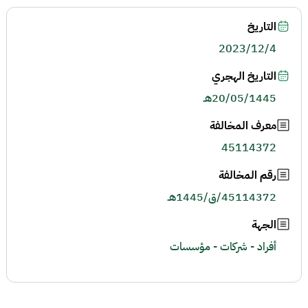
التاريخ
2023/12/4
التاريخ الهجري
20/05/1445هـ
معرف المخالفة
45114372
رقم المخالفة
45114372/ق/1445هـ
الجهة
أفراد - شركات - مؤسسات