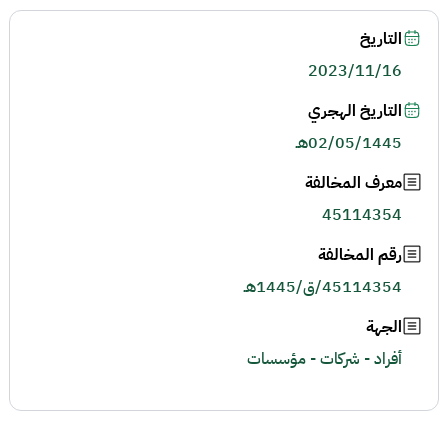
التاريخ
2023/11/16
التاريخ الهجري
02/05/1445هـ
معرف المخالفة
45114354
رقم المخالفة
45114354/ق/1445هـ
الجهة
أفراد - شركات - مؤسسات