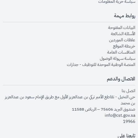
opens in new window
سياسة حرية المعلومات
روابط مهمة
opens in new window
البيانات المفتوحة
opens in new window
الأسئلة الشائعة
opens in new window
علاقات الموردين
opens in new window
خريطة الموقع
opens in new window
المنافسات العامة
opens in new window
سياسة سهولة الوصول
opens in new window
المنصة الوطنية الموحدة للتوظيف - جدارات
الاتصال والدعم
opens in new window
اتصل بنا
حي النخيل - تقاطع الأمير تركي بن عبدالعزيز الأول مع طريق الإمام سعود بن عبدالعزيز
بن محمد
صندوق البريد 75606 – الرياض 11588
info@cst.gov.sa
19966
تابعنا على