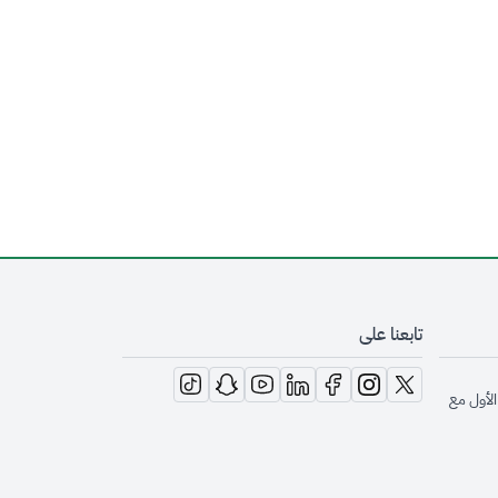
تابعنا على
opens in new window
opens in new window
opens in new window
opens in new window
opens in new window
opens in new window
opens in new window
الأول مع