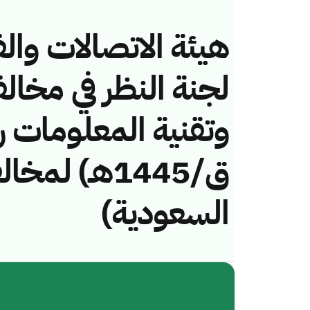
هيئة الاتصالات والف
لجنة النظر في مخال
ق/1445هـ) لم
السعودية)