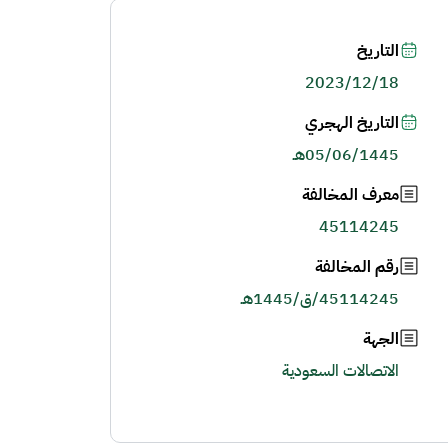
التاريخ
2023/12/18
التاريخ الهجري
05/06/1445هـ
معرف المخالفة
45114245
رقم المخالفة
45114245/ق/1445هـ
الجهة
الاتصالات السعودية