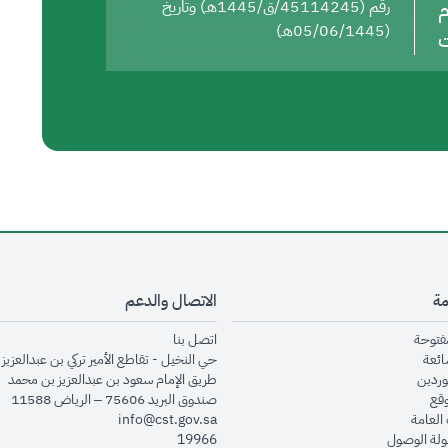
م
رقم (45114245/ق/1445هـ) وتاريخ
(05/06/1445هـ)
ت
مة
الاتصال والدعم
opens in new window
opens in new window
مفتوحة
اتصل بنا
opens in new window
ائعة
حي النخيل - تقاطع الأمير تركي بن عبدالعزيز 
opens in new window
وردين
طريق الإمام سعود بن عبدالعزيز بن محمد
opens in new window
وقع
صندوق البريد 75606 – الرياض 11588
opens in new window
العامة
info@cst.gov.sa
opens in new window
لة الوصول
19966