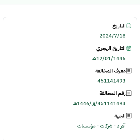
التاريخ
2024/7/18
التاريخ الهجري
12/01/1446هـ
معرف المخالفة
451141493
رقم المخالفة
451141493/ق/1446هـ
الجهة
أفراد - شركات - مؤسسات