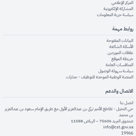
opens in new window
المركز الإعلامي
opens in new window
المشاركة الإلكترونية
opens in new window
سياسة حرية المعلومات
روابط مهمة
opens in new window
البيانات المفتوحة
opens in new window
الأسئلة الشائعة
opens in new window
علاقات الموردين
opens in new window
خريطة الموقع
opens in new window
المنافسات العامة
opens in new window
سياسة سهولة الوصول
opens in new window
المنصة الوطنية الموحدة للتوظيف - جدارات
الاتصال والدعم
opens in new window
اتصل بنا
حي النخيل - تقاطع الأمير تركي بن عبدالعزيز الأول مع طريق الإمام سعود بن عبدالعزيز
بن محمد
صندوق البريد 75606 – الرياض 11588
info@cst.gov.sa
19966