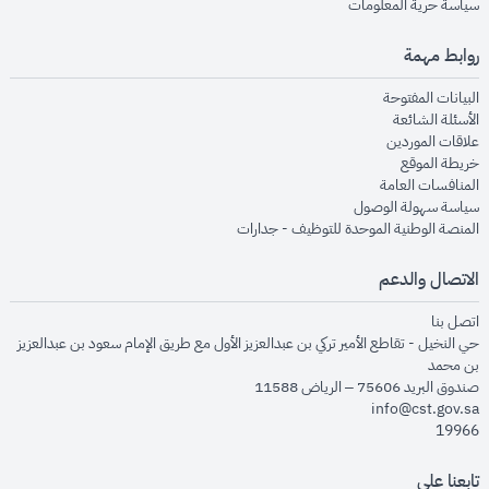
opens in new window
سياسة حرية المعلومات
روابط مهمة
opens in new window
البيانات المفتوحة
opens in new window
الأسئلة الشائعة
opens in new window
علاقات الموردين
opens in new window
خريطة الموقع
opens in new window
المنافسات العامة
opens in new window
سياسة سهولة الوصول
opens in new window
المنصة الوطنية الموحدة للتوظيف - جدارات
الاتصال والدعم
opens in new window
اتصل بنا
حي النخيل - تقاطع الأمير تركي بن عبدالعزيز الأول مع طريق الإمام سعود بن عبدالعزيز
بن محمد
صندوق البريد 75606 – الرياض 11588
info@cst.gov.sa
19966
تابعنا على