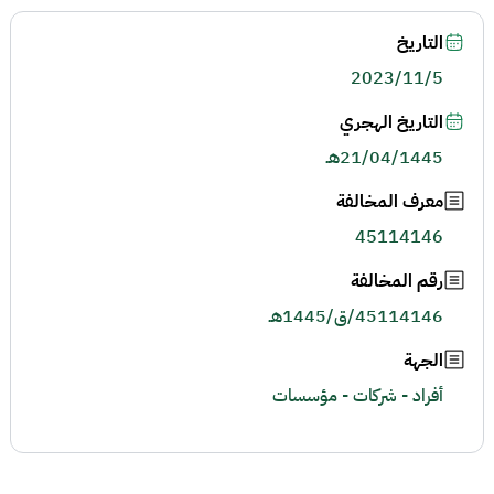
التاريخ
2023/11/5
التاريخ الهجري
21/04/1445هـ
معرف المخالفة
45114146
رقم المخالفة
45114146/ق/1445هـ
الجهة
أفراد - شركات - مؤسسات