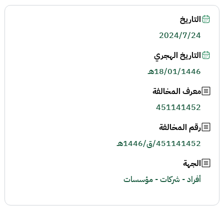
التاريخ
2024/7/24
التاريخ الهجري
18/01/1446هـ
معرف المخالفة
451141452
رقم المخالفة
451141452/ق/1446هـ
الجهة
أفراد - شركات - مؤسسات