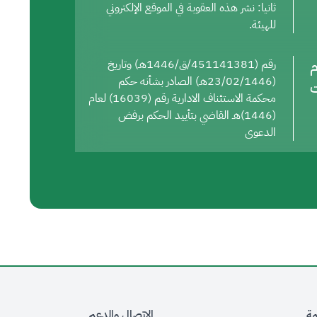
ثانيا: نشر هذه العقوبة في الموقع الإلكتروني
للهيئة.
م
رقم (451141381/ق/1446هـ) وتاريخ
(23/02/1446هـ) الصادر بشأنه حكم
ت
محكمة الاستئناف الادارية رقم (16039) لعام
(1446)هـ القاضي بتأييد الحكم برفض
الدعوى
مة
الاتصال والدعم