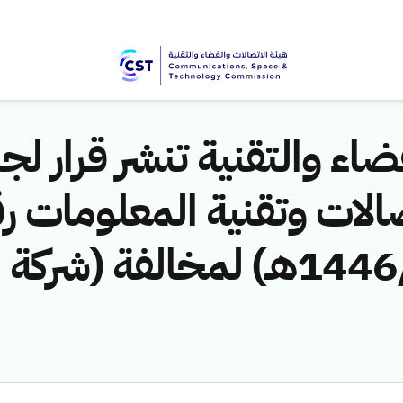
اء والتقنية تنشر قرار لجن
الات وتقنية المعلومات ر
(451141381/ق/1446هـ) لمخالف