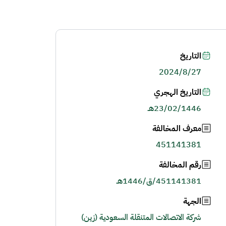
التاريخ
2024/8/27
التاريخ الهجري
23/02/1446هـ
معرف المخالفة
451141381
رقم المخالفة
451141381/ق/1446هـ
الجهة
شركة الاتصالات المتنقلة السعودية (زين)