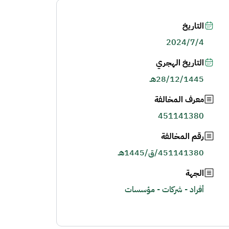
التاريخ
2024/7/4
التاريخ الهجري
28/12/1445هـ
معرف المخالفة
451141380
رقم المخالفة
451141380/ق/1445هـ
الجهة
أفراد - شركات - مؤسسات