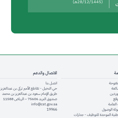
(28/12/1445هـ)
ت
مة
الاتصال والدعم
opens in new window
opens in new window
مفتوحة
اتصل بنا
opens in new window
ائعة
حي النخيل - تقاطع الأمير تركي بن عبدالعزيز 
opens in new window
وردين
طريق الإمام سعود بن عبدالعزيز بن محمد
opens in new window
وقع
صندوق البريد 75606 – الرياض 11588
opens in new window
العامة
info@cst.gov.sa
opens in new window
لة الوصول
19966
opens in new window
طنية الموحدة للتوظيف - جدارات