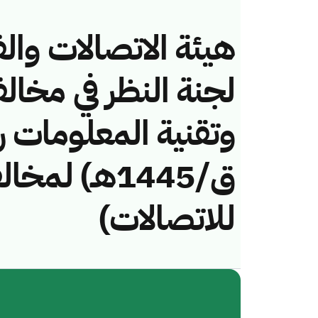
هيئة الاتصالات والف
لجنة النظر في مخال
ق/1445هـ) لم
للاتصالات)