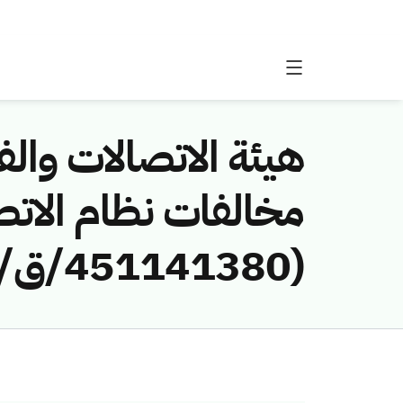
هيئة الاتصالات والفض
مخالفات نظام الاتص
(451141380/ق/1445هـ) لمخالفة (شركة مدانا للاتصالات)