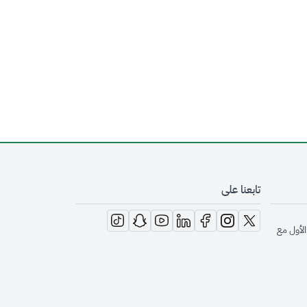
تابعنا على
opens in new window
opens in new window
opens in new window
opens in new window
opens in new window
opens in new window
opens in new window
الأول مع