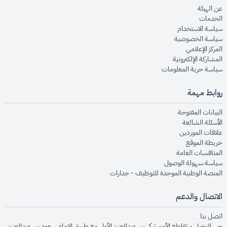
opens in new window
عن الهيئة
opens in new window
الخدمات
opens in new window
سياسة الاستخدام
opens in new window
سياسة الخصوصية
opens in new window
المركز الإعلامي
opens in new window
المشاركة الإلكترونية
opens in new window
سياسة حرية المعلومات
روابط مهمة
opens in new window
البيانات المفتوحة
opens in new window
الأسئلة الشائعة
opens in new window
علاقات الموردين
opens in new window
خريطة الموقع
opens in new window
المنافسات العامة
opens in new window
سياسة سهولة الوصول
opens in new window
المنصة الوطنية الموحدة للتوظيف - جدارات
الاتصال والدعم
opens in new window
اتصل بنا
حي النخيل - تقاطع الأمير تركي بن عبدالعزيز الأول مع طريق الإمام سعود بن عبدالعزيز