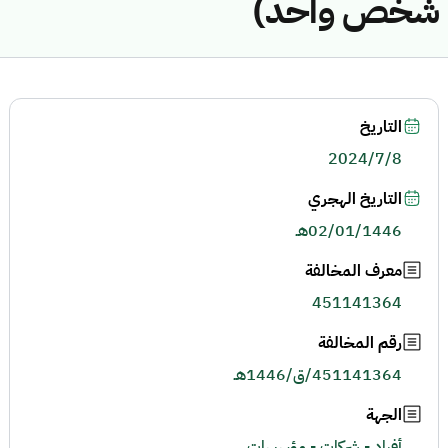
شخص واحد)
التاريخ
2024/7/8
التاريخ الهجري
02/01/1446هـ
معرف المخالفة
451141364
رقم المخالفة
451141364/ق/1446هـ
الجهة
أفراد - شركات - مؤسسات