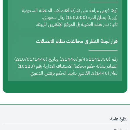
أولا: فرض غرامة على (شركة الاتصالات المتنقلة السعودية
(زين)) بمبلغ قدره (150,000) ريال سعودي.
ثانيا: نشر هذه العقوبة في الموقع الإلكتروني للهيئة.
قرار لجنة النظر في مخالفات نظام الاتصالات
رقم (451141358/ق/1446هـ) وتاريخ (18/01/1446هـ)
الصادر بشأنه حكم محكمة الاستئناف الادارية رقم (10123)
لعام (1446)هـ القاضي بتأييد الحكم برفض الدعوى
نظرة عامة
opens in new window