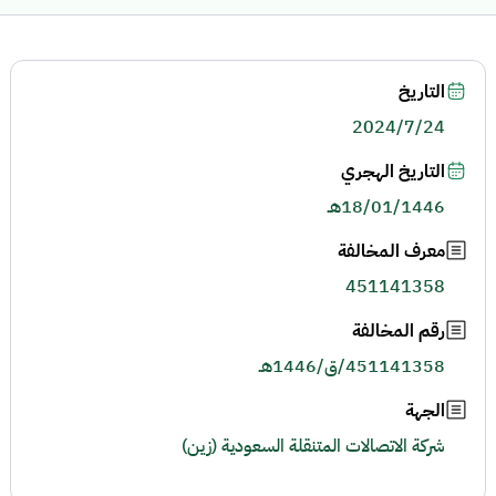
التاريخ
2024/7/24
التاريخ الهجري
18/01/1446هـ
معرف المخالفة
451141358
رقم المخالفة
451141358/ق/1446هـ
الجهة
شركة الاتصالات المتنقلة السعودية (زين)