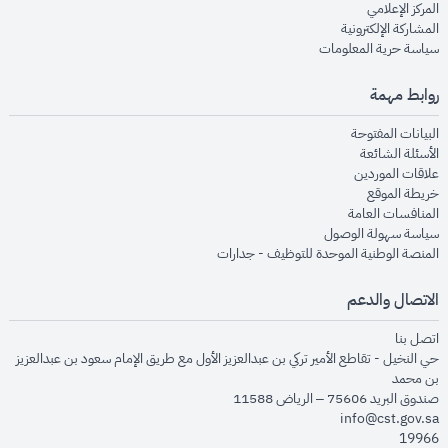
opens in new window
المركز الإعلامي
opens in new window
المشاركة الإلكترونية
opens in new window
سياسة حرية المعلومات
روابط مهمة
opens in new window
البيانات المفتوحة
opens in new window
الأسئلة الشائعة
opens in new window
علاقات الموردين
opens in new window
خريطة الموقع
opens in new window
المنافسات العامة
opens in new window
سياسة سهولة الوصول
opens in new window
المنصة الوطنية الموحدة للتوظيف - جدارات
الاتصال والدعم
opens in new window
اتصل بنا
حي النخيل - تقاطع الأمير تركي بن عبدالعزيز الأول مع طريق الإمام سعود بن عبدالعزيز
بن محمد
صندوق البريد 75606 – الرياض 11588
info@cst.gov.sa
19966