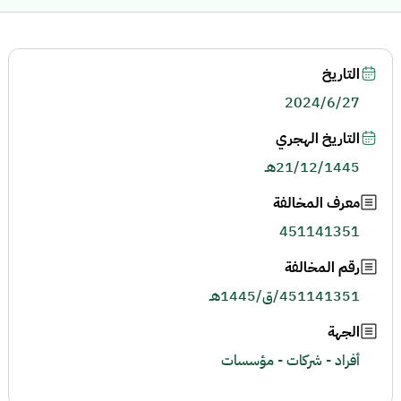
التاريخ
2024/6/27
التاريخ الهجري
21/12/1445هـ
معرف المخالفة
451141351
رقم المخالفة
451141351/ق/1445هـ
الجهة
أفراد - شركات - مؤسسات