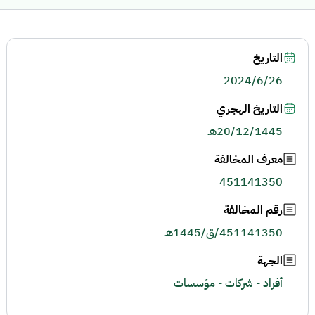
التاريخ
2024/6/26
التاريخ الهجري
20/12/1445هـ
معرف المخالفة
451141350
رقم المخالفة
451141350/ق/1445هـ
الجهة
أفراد - شركات - مؤسسات