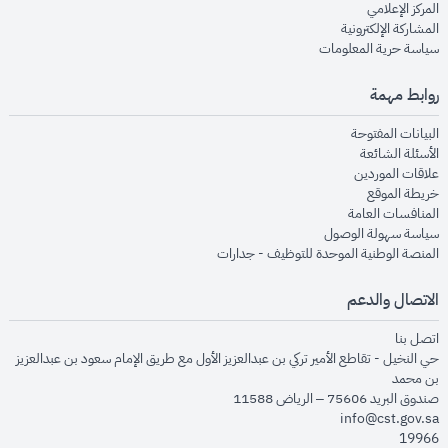
opens in new window
المركز الإعلامي
opens in new window
المشاركة الإلكترونية
opens in new window
سياسة حرية المعلومات
روابط مهمة
opens in new window
البيانات المفتوحة
opens in new window
الأسئلة الشائعة
opens in new window
علاقات الموردين
opens in new window
خريطة الموقع
opens in new window
المنافسات العامة
opens in new window
سياسة سهولة الوصول
opens in new window
المنصة الوطنية الموحدة للتوظيف - جدارات
الاتصال والدعم
opens in new window
اتصل بنا
حي النخيل - تقاطع الأمير تركي بن عبدالعزيز الأول مع طريق الإمام سعود بن عبدالعزيز
بن محمد
صندوق البريد 75606 – الرياض 11588
info@cst.gov.sa
19966