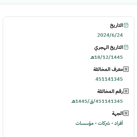
التاريخ
2024/6/24
التاريخ الهجري
18/12/1445هـ
معرف المخالفة
451141345
رقم المخالفة
451141345/ق/1445هـ
الجهة
أفراد - شركات - مؤسسات