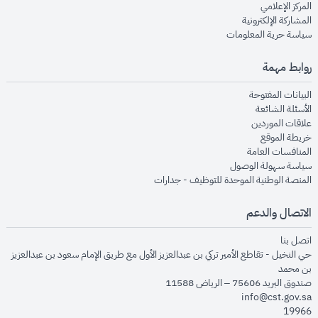
opens in new window
المركز الإعلامي
opens in new window
المشاركة الإلكترونية
opens in new window
سياسة حرية المعلومات
روابط مهمة
opens in new window
البيانات المفتوحة
opens in new window
الأسئلة الشائعة
opens in new window
علاقات الموردين
opens in new window
خريطة الموقع
opens in new window
المنافسات العامة
opens in new window
سياسة سهولة الوصول
opens in new window
المنصة الوطنية الموحدة للتوظيف - جدارات
الاتصال والدعم
opens in new window
اتصل بنا
حي النخيل - تقاطع الأمير تركي بن عبدالعزيز الأول مع طريق الإمام سعود بن عبدالعزيز
بن محمد
صندوق البريد 75606 – الرياض 11588
info@cst.gov.sa
19966