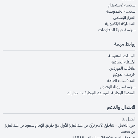
opens in new window
سياسة الاستخدام
opens in new window
سياسة الخصوصية
opens in new window
المركز الإعلامي
opens in new window
المشاركة الإلكترونية
opens in new window
سياسة حرية المعلومات
روابط مهمة
opens in new window
البيانات المفتوحة
opens in new window
الأسئلة الشائعة
opens in new window
علاقات الموردين
opens in new window
خريطة الموقع
opens in new window
المنافسات العامة
opens in new window
سياسة سهولة الوصول
opens in new window
المنصة الوطنية الموحدة للتوظيف - جدارات
الاتصال والدعم
opens in new window
اتصل بنا
حي النخيل - تقاطع الأمير تركي بن عبدالعزيز الأول مع طريق الإمام سعود بن عبدالعزيز
بن محمد
صندوق البريد 75606 – الرياض 11588