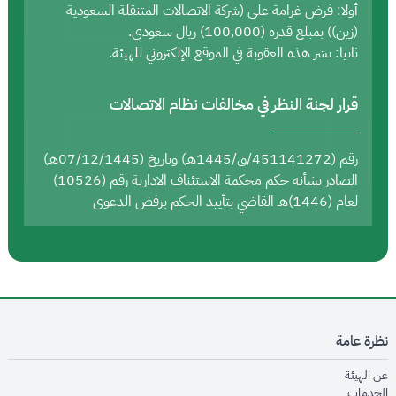
أولا: فرض غرامة على (شركة الاتصالات المتنقلة السعودية
(زين)) بمبلغ قدره (100,000) ريال سعودي.
ثانيا: نشر هذه العقوبة في الموقع الإلكتروني للهيئة.
قرار لجنة النظر في مخالفات نظام الاتصالات
رقم (451141272/ق/1445هـ) وتاريخ (07/12/1445هـ)
الصادر بشأنه حكم محكمة الاستئناف الادارية رقم (10526)
لعام (1446)هـ القاضي بتأييد الحكم برفض الدعوى
نظرة عامة
opens in new window
عن الهيئة
opens in new window
الخدمات