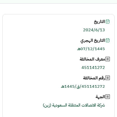
التاريخ
2024/6/13
التاريخ الهجري
07/12/1445هـ
معرف المخالفة
451141272
رقم المخالفة
451141272/ق/1445هـ
الجهة
شركة الاتصالات المتنقلة السعودية (زين)