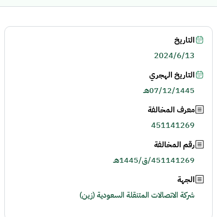
التاريخ
2024/6/13
التاريخ الهجري
07/12/1445هـ
معرف المخالفة
451141269
رقم المخالفة
451141269/ق/1445هـ
الجهة
شركة الاتصالات المتنقلة السعودية (زين)