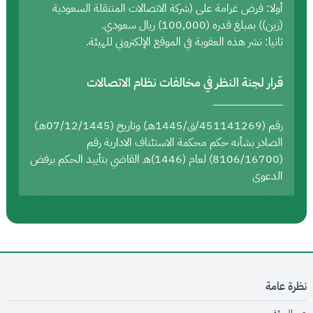
أولا: فرض غرامة على (شركة الاتصالات المتنقلة السعودية
(زين)) بمبلغ قدره (100,000) ريال سعودي.
ثانيا: نشر هذه العقوبة في الموقع الإلكتروني للهيئة.
قرار لجنة النظر في مخالفات نظام الاتصالات
رقم (451141269/ق/1445هـ) وتاريخ (07/12/1445هـ)
الصادر بشأنه حكم محكمة الاستئناف الادارية رقم
(8106/16700) لعام (1446)هـ القاضي بتأييد الحكم برفض
الدعوى
نظرة عامة
opens in new window