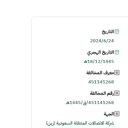
التاريخ
2024/6/24
التاريخ الهجري
18/12/1445هـ
معرف المخالفة
451141268
رقم المخالفة
451141268/ق/1445هـ
الجهة
شركة الاتصالات المتنقلة السعودية (زين)