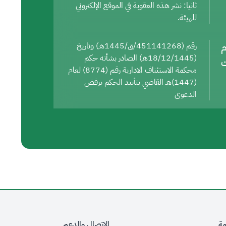
ثانيا: نشر هذه العقوبة في الموقع الإلكتروني
للهيئة.
م
رقم (451141268/ق/1445هـ) وتاريخ
(18/12/1445هـ) الصادر بشأنه حكم
ت
محكمة الاستئناف الادارية رقم (8774) لعام
(1447)هـ القاضي بتأييد الحكم برفض
الدعوى
مة
الاتصال والدعم