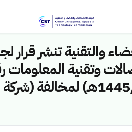
اء والتقنية تنشر قرار لجن
الات وتقنية المعلومات ر
(451141268/ق/1445هـ) لمخالف