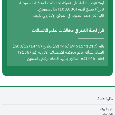
أولا: فرض غرامة على (شركة الاتصالات المتنقلة السعودية
(زين)) بمبلغ قدره (100,000) ريال سعودي.
ثانيا: نشر هذه العقوبة في الموقع الإلكتروني للهيئة.
قرار لجنة النظر في مخالفات نظام الاتصالات
رقم (451141217/ق/1445هـ) وتاريخ (03/12/1445هـ)
الصادر بشأنه حكم محكمة الاستئناف الادارية رقم (9135)
لعام (1446)هـ القاضي بتأييد الحكم برفض الدعوى
نظرة عامة
opens in new window
عن الهيئة
opens in new window
الخدمات