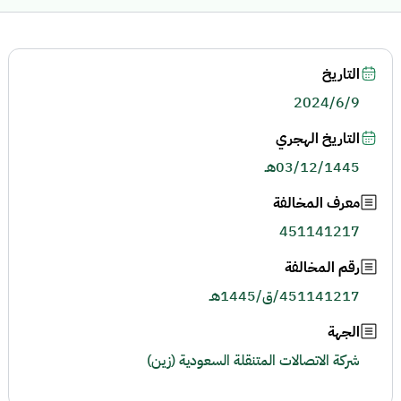
التاريخ
2024/6/9
التاريخ الهجري
03/12/1445هـ
معرف المخالفة
451141217
رقم المخالفة
451141217/ق/1445هـ
الجهة
شركة الاتصالات المتنقلة السعودية (زين)