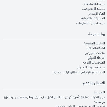
opens in new window
سياسة الاستخدام
opens in new window
سياسة الخصوصية
opens in new window
المركز الإعلامي
opens in new window
المشاركة الإلكترونية
opens in new window
سياسة حرية المعلومات
روابط مهمة
opens in new window
البيانات المفتوحة
opens in new window
الأسئلة الشائعة
opens in new window
علاقات الموردين
opens in new window
خريطة الموقع
opens in new window
المنافسات العامة
opens in new window
سياسة سهولة الوصول
opens in new window
المنصة الوطنية الموحدة للتوظيف - جدارات
الاتصال والدعم
opens in new window
اتصل بنا
حي النخيل - تقاطع الأمير تركي بن عبدالعزيز الأول مع طريق الإمام سعود بن عبدالعزيز
بن محمد
صندوق البريد 75606 – الرياض 11588