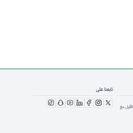
تابعنا على
opens in new window
opens in new window
opens in new window
opens in new window
opens in new window
opens in new window
opens in new window
الأول مع