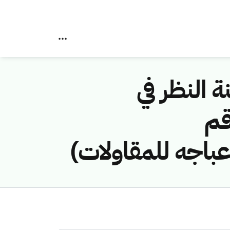
ة النظر في
قم