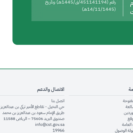
م
رقم (451141194/ق/1445هـ) وتاريخ
(14/11/1445هـ)
ت
مة
الاتصال والدعم
opens in new window
opens in new window
مفتوحة
اتصل بنا
opens in new window
ائعة
حي النخيل - تقاطع الأمير تركي بن عبدالعزيز 
opens in new window
وردين
طريق الإمام سعود بن عبدالعزيز بن محمد
opens in new window
وقع
صندوق البريد 75606 – الرياض 11588
opens in new window
العامة
info@cst.gov.sa
opens in new window
لة الوصول
19966