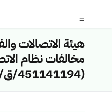
هيئة الاتصالات والفض
مخالفات نظام الاتص
(451141194/ق/1445هـ) لمخالفة (شركة عباجه للمقاولات)