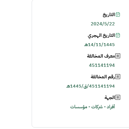
التاريخ
2024/5/22
التاريخ الهجري
14/11/1445هـ
معرف المخالفة
451141194
رقم المخالفة
451141194/ق/1445هـ
الجهة
أفراد - شركات - مؤسسات