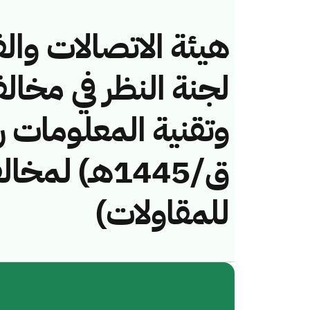
هيئة الاتصالات والف
لجنة النظر في مخال
ق/1445هـ) ل
للمقاولات)