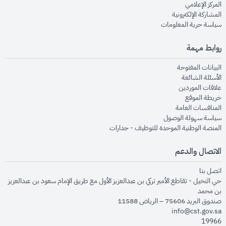
opens in new window
المركز الإعلامي
opens in new window
المشاركة الإلكترونية
opens in new window
سياسة حرية المعلومات
روابط مهمة
opens in new window
البيانات المفتوحة
opens in new window
الأسئلة الشائعة
opens in new window
علاقات الموردين
opens in new window
خريطة الموقع
opens in new window
المنافسات العامة
opens in new window
سياسة سهولة الوصول
opens in new window
المنصة الوطنية الموحدة للتوظيف - جدارات
الاتصال والدعم
opens in new window
اتصل بنا
حي النخيل - تقاطع الأمير تركي بن عبدالعزيز الأول مع طريق الإمام سعود بن عبدالعزيز
بن محمد
صندوق البريد 75606 – الرياض 11588
info@cst.gov.sa
19966