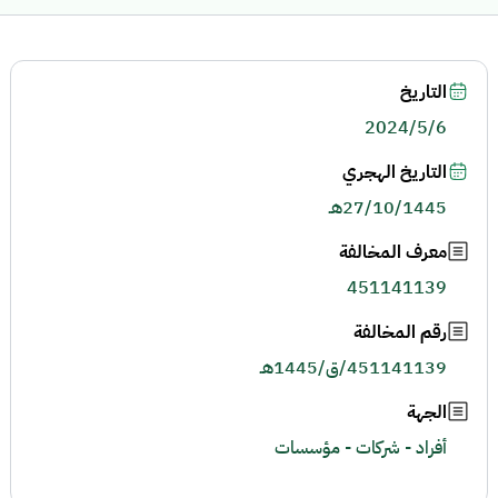
التاريخ
2024/5/6
التاريخ الهجري
27/10/1445هـ
معرف المخالفة
451141139
رقم المخالفة
451141139/ق/1445هـ
الجهة
أفراد - شركات - مؤسسات