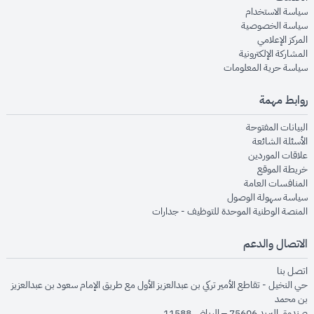
opens in new window
سياسة الاستخدام
opens in new window
سياسة الخصوصية
opens in new window
المركز الإعلامي
opens in new window
المشاركة الإلكترونية
opens in new window
سياسة حرية المعلومات
روابط مهمة
opens in new window
البيانات المفتوحة
opens in new window
الأسئلة الشائعة
opens in new window
علاقات الموردين
opens in new window
خريطة الموقع
opens in new window
المنافسات العامة
opens in new window
سياسة سهولة الوصول
opens in new window
المنصة الوطنية الموحدة للتوظيف - جدارات
الاتصال والدعم
opens in new window
اتصل بنا
حي النخيل - تقاطع الأمير تركي بن عبدالعزيز الأول مع طريق الإمام سعود بن عبدالعزيز
بن محمد
صندوق البريد 75606 – الرياض 11588