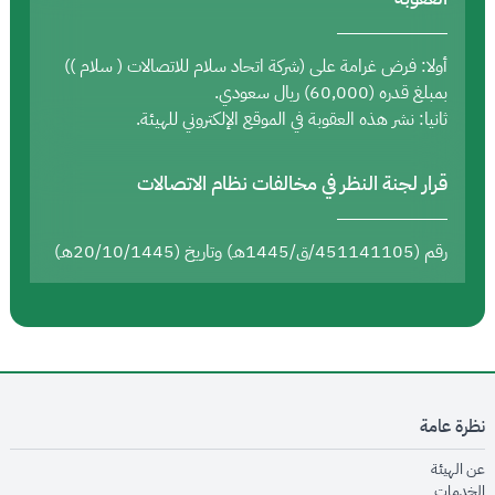
أولا: فرض غرامة على (شركة اتحاد سلام للاتصالات ( سلام ))
بمبلغ قدره (60,000) ريال سعودي.
ثانيا: نشر هذه العقوبة في الموقع الإلكتروني للهيئة.
قرار لجنة النظر في مخالفات نظام الاتصالات
رقم (451141105/ق/1445هـ) وتاريخ (20/10/1445هـ)
نظرة عامة
opens in new window
عن الهيئة
opens in new window
الخدمات