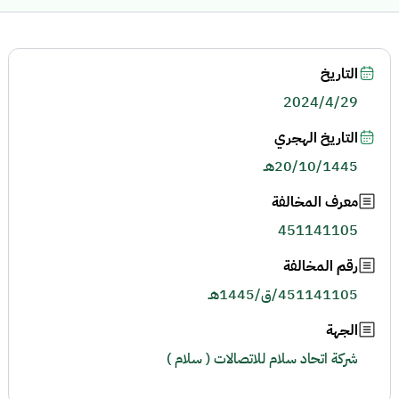
التاريخ
2024/4/29
التاريخ الهجري
20/10/1445هـ
معرف المخالفة
451141105
رقم المخالفة
451141105/ق/1445هـ
الجهة
شركة اتحاد سلام للاتصالات ( سلام )