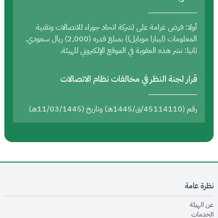
أولا: فرض غرامة على (شركة اتحاد جوراء للاتصالات وتقنية
المعلومات (ليبارا موبايل)) بمبلغ قدره (2,000) ريال سعودي.
ثانيا: نشر هذه العقوبة في الموقع الإلكتروني للهيئة.
قرار لجنة النظر في مخالفات نظام الاتصالات
رقم (45114110/ق/1445هـ) وتاريخ (11/03/1445هـ)
نظرة عامة
opens in new window
عن الهيئة
opens in new window
الخدمات