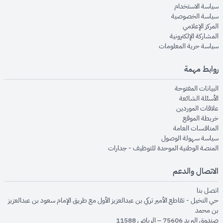
opens in new window
سياسة الاستخدام
opens in new window
سياسة الخصوصية
opens in new window
المركز الإعلامي
opens in new window
المشاركة الإلكترونية
opens in new window
سياسة حرية المعلومات
روابط مهمة
opens in new window
البيانات المفتوحة
opens in new window
الأسئلة الشائعة
opens in new window
علاقات الموردين
opens in new window
خريطة الموقع
opens in new window
المنافسات العامة
opens in new window
سياسة سهولة الوصول
opens in new window
المنصة الوطنية الموحدة للتوظيف - جدارات
الاتصال والدعم
opens in new window
اتصل بنا
حي النخيل - تقاطع الأمير تركي بن عبدالعزيز الأول مع طريق الإمام سعود بن عبدالعزيز
بن محمد
صندوق البريد 75606 – الرياض 11588