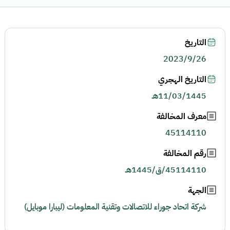
التاريخ
2023/9/26
التاريخ الهجري
11/03/1445هـ
معرف المخالفة
45114110
رقم المخالفة
45114110/ق/1445هـ
الجهة
شركة اتحاد جوراء للاتصالات وتقنية المعلومات (ليبارا موبايل)