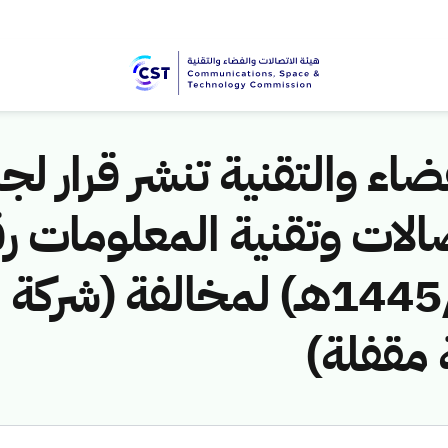
اء والتقنية تنشر قرار لجن
الات وتقنية المعلومات ر
(451141081/ق/1445هـ) لمخالف
مقفلة)