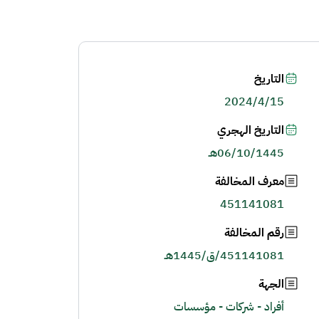
التاريخ
2024/4/15
التاريخ الهجري
06/10/1445هـ
معرف المخالفة
451141081
رقم المخالفة
451141081/ق/1445هـ
الجهة
أفراد - شركات - مؤسسات