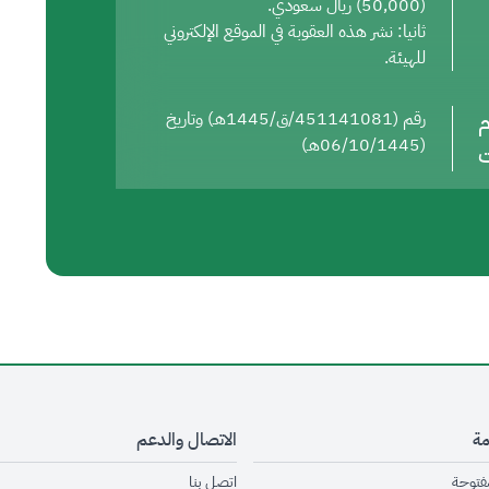
(50,000) ريال سعودي.
ثانيا: نشر هذه العقوبة في الموقع الإلكتروني
للهيئة.
م
رقم (451141081/ق/1445هـ) وتاريخ
(06/10/1445هـ)
ت
مة
الاتصال والدعم
opens in new window
opens in new window
مفتوحة
اتصل بنا