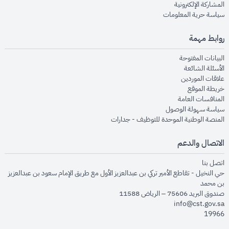
opens in new window
المشاركة الإلكترونية
opens in new window
سياسة حرية المعلومات
روابط مهمة
opens in new window
البيانات المفتوحة
opens in new window
الأسئلة الشائعة
opens in new window
علاقات الموردين
opens in new window
خريطة الموقع
opens in new window
المنافسات العامة
opens in new window
سياسة سهولة الوصول
opens in new window
المنصة الوطنية الموحدة للتوظيف - جدارات
الاتصال والدعم
opens in new window
اتصل بنا
حي النخيل - تقاطع الأمير تركي بن عبدالعزيز الأول مع طريق الإمام سعود بن عبدالعزيز
بن محمد
صندوق البريد 75606 – الرياض 11588
info@cst.gov.sa
19966