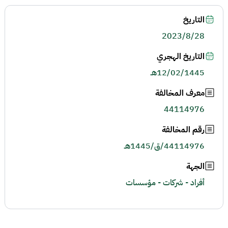
التاريخ
2023/8/28
التاريخ الهجري
12/02/1445هـ
معرف المخالفة
44114976
رقم المخالفة
44114976/ق/1445هـ
الجهة
أفراد - شركات - مؤسسات