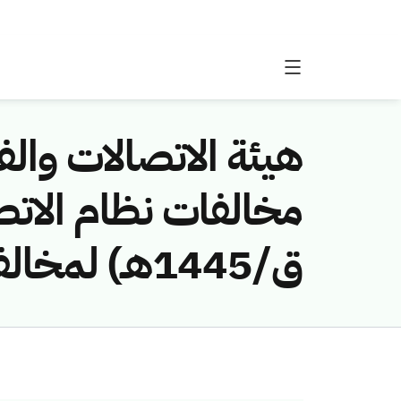
هيئة الاتصالات والفض
ق/1445هـ) لمخالفة (شركة الاتصالات المتنقلة السعودية (زين))