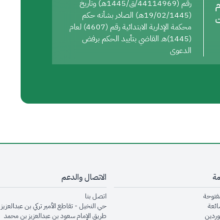
م
رقم (44114969/ق/1445هـ) وتاريخ
(19/02/1445هـ) الصادر بشأنه حكم
ت
محكمة الإدارية الابتدائية رقم (4607) لعام
(1445)هـ القاضي بتأييد الحكم برفض
الدعوى
مة
الاتصال والدعم
opens in new window
opens in new window
مفتوحة
اتصل بنا
opens in new window
ائعة
حي النخيل - تقاطع الأمير تركي بن عبدالعزيز 
opens in new window
وردين
طريق الإمام سعود بن عبدالعزيز بن محمد