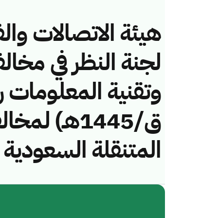
هيئة الاتصالات والف
لجنة النظر في مخال
ق/1445هـ) ل
المتنقلة السعودية 