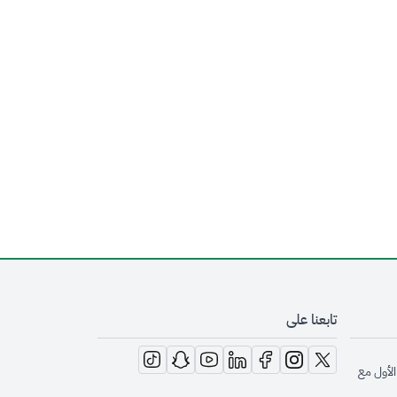
تابعنا على
opens in new window
opens in new window
opens in new window
opens in new window
opens in new window
opens in new window
opens in new window
الأول مع