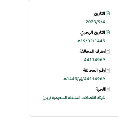
التاريخ
2023/9/4
التاريخ الهجري
19/02/1445هـ
معرف المخالفة
44114969
رقم المخالفة
44114969/ق/1445هـ
الجهة
شركة الاتصالات المتنقلة السعودية (زين)