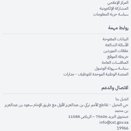
opens in new window
المركز الإعلامي
opens in new window
المشاركة الإلكترونية
opens in new window
سياسة حرية المعلومات
روابط مهمة
opens in new window
البيانات المفتوحة
opens in new window
الأسئلة الشائعة
opens in new window
علاقات الموردين
opens in new window
خريطة الموقع
opens in new window
المنافسات العامة
opens in new window
سياسة سهولة الوصول
opens in new window
المنصة الوطنية الموحدة للتوظيف - جدارات
الاتصال والدعم
opens in new window
اتصل بنا
حي النخيل - تقاطع الأمير تركي بن عبدالعزيز الأول مع طريق الإمام سعود بن عبدالعزيز
بن محمد
صندوق البريد 75606 – الرياض 11588
info@cst.gov.sa
19966