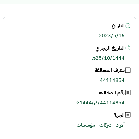
التاريخ
2023/5/15
التاريخ الهجري
25/10/1444هـ
معرف المخالفة
44114854
رقم المخالفة
44114854/ق/1444هـ
الجهة
أفراد - شركات - مؤسسات