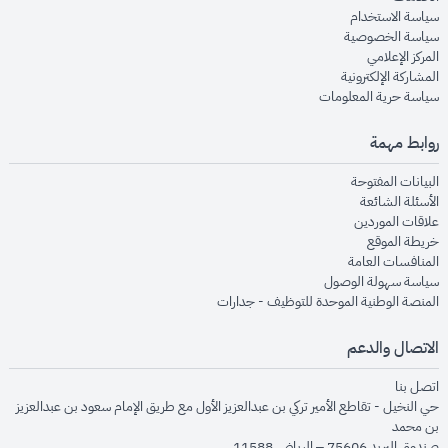
opens in new window
سياسة الاستخدام
opens in new window
سياسة الخصوصية
opens in new window
المركز الإعلامي
opens in new window
المشاركة الإلكترونية
opens in new window
سياسة حرية المعلومات
روابط مهمة
opens in new window
البيانات المفتوحة
opens in new window
الأسئلة الشائعة
opens in new window
علاقات الموردين
opens in new window
خريطة الموقع
opens in new window
المنافسات العامة
opens in new window
سياسة سهولة الوصول
opens in new window
المنصة الوطنية الموحدة للتوظيف - جدارات
الاتصال والدعم
opens in new window
اتصل بنا
حي النخيل - تقاطع الأمير تركي بن عبدالعزيز الأول مع طريق الإمام سعود بن عبدالعزيز
بن محمد
صندوق البريد 75606 – الرياض 11588