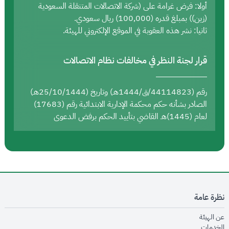
أولا: فرض غرامة على (شركة الاتصالات المتنقلة السعودية
(زين)) بمبلغ قدره (100,000) ريال سعودي.
ثانيا: نشر هذه العقوبة في الموقع الإلكتروني للهيئة.
قرار لجنة النظر في مخالفات نظام الاتصالات
رقم (44114823/ق/1444هـ) وتاريخ (25/10/1444هـ)
الصادر بشأنه حكم محكمة الإدارية الابتدائية رقم (17683)
لعام (1445)هـ القاضي بتأييد الحكم برفض الدعوى
نظرة عامة
opens in new window
عن الهيئة
opens in new window
الخدمات