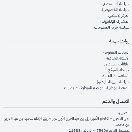
opens in new window
سياسة الاستخدام
opens in new window
سياسة الخصوصية
opens in new window
المركز الإعلامي
opens in new window
المشاركة الإلكترونية
opens in new window
سياسة حرية المعلومات
روابط مهمة
opens in new window
البيانات المفتوحة
opens in new window
الأسئلة الشائعة
opens in new window
علاقات الموردين
opens in new window
خريطة الموقع
opens in new window
المنافسات العامة
opens in new window
سياسة سهولة الوصول
opens in new window
المنصة الوطنية الموحدة للتوظيف - جدارات
الاتصال والدعم
opens in new window
اتصل بنا
حي النخيل - تقاطع الأمير تركي بن عبدالعزيز الأول مع طريق الإمام سعود بن عبدالعزيز
بن محمد
صندوق البريد 75606 – الرياض 11588