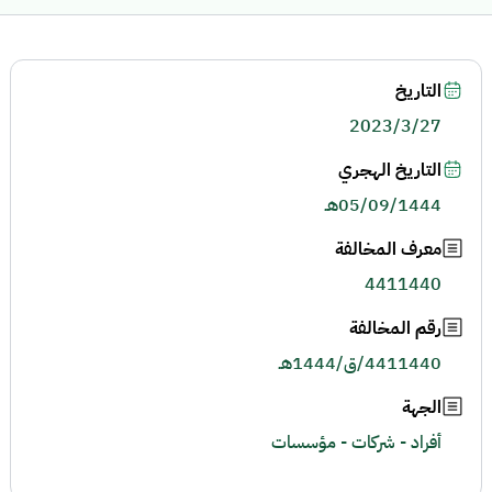
التاريخ
2023/3/27
التاريخ الهجري
05/09/1444هـ
معرف المخالفة
4411440
رقم المخالفة
4411440/ق/1444هـ
الجهة
أفراد - شركات - مؤسسات