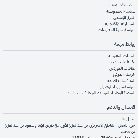
opens in new window
سياسة الاستخدام
opens in new window
سياسة الخصوصية
opens in new window
المركز الإعلامي
opens in new window
المشاركة الإلكترونية
opens in new window
سياسة حرية المعلومات
روابط مهمة
opens in new window
البيانات المفتوحة
opens in new window
الأسئلة الشائعة
opens in new window
علاقات الموردين
opens in new window
خريطة الموقع
opens in new window
المنافسات العامة
opens in new window
سياسة سهولة الوصول
opens in new window
المنصة الوطنية الموحدة للتوظيف - جدارات
الاتصال والدعم
opens in new window
اتصل بنا
حي النخيل - تقاطع الأمير تركي بن عبدالعزيز الأول مع طريق الإمام سعود بن عبدالعزيز
بن محمد
صندوق البريد 75606 – الرياض 11588