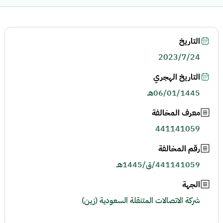
التاريخ
2023/7/24
التاريخ الهجري
06/01/1445هـ
معرف المخالفة
441141059
رقم المخالفة
441141059/ق/1445هـ
الجهة
شركة الاتصالات المتنقلة السعودية (زين)