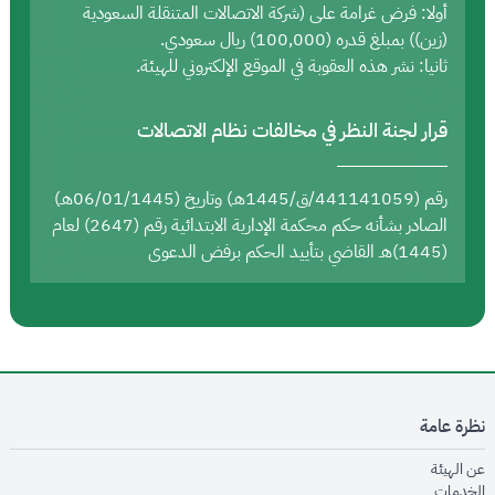
أولا: فرض غرامة على (شركة الاتصالات المتنقلة السعودية
(زين)) بمبلغ قدره (100,000) ريال سعودي.
ثانيا: نشر هذه العقوبة في الموقع الإلكتروني للهيئة.
قرار لجنة النظر في مخالفات نظام الاتصالات
رقم (441141059/ق/1445هـ) وتاريخ (06/01/1445هـ)
الصادر بشأنه حكم محكمة الإدارية الابتدائية رقم (2647) لعام
(1445)هـ القاضي بتأييد الحكم برفض الدعوى
نظرة عامة
opens in new window
عن الهيئة
opens in new window
الخدمات