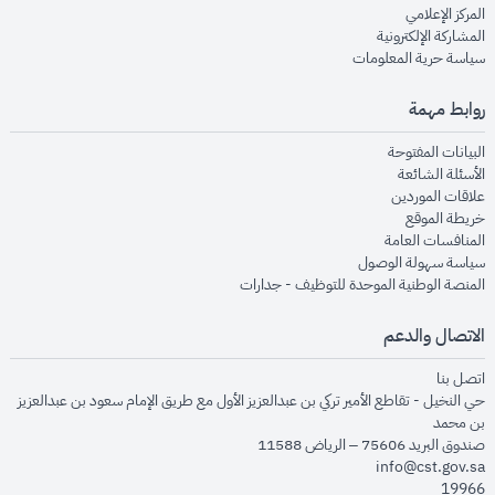
opens in new window
المركز الإعلامي
opens in new window
المشاركة الإلكترونية
opens in new window
سياسة حرية المعلومات
روابط مهمة
opens in new window
البيانات المفتوحة
opens in new window
الأسئلة الشائعة
opens in new window
علاقات الموردين
opens in new window
خريطة الموقع
opens in new window
المنافسات العامة
opens in new window
سياسة سهولة الوصول
opens in new window
المنصة الوطنية الموحدة للتوظيف - جدارات
الاتصال والدعم
opens in new window
اتصل بنا
حي النخيل - تقاطع الأمير تركي بن عبدالعزيز الأول مع طريق الإمام سعود بن عبدالعزيز
بن محمد
صندوق البريد 75606 – الرياض 11588
info@cst.gov.sa
19966