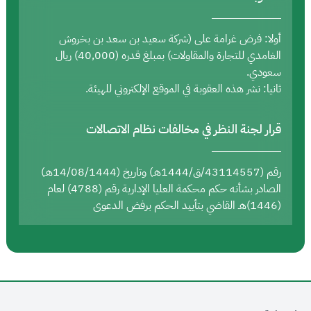
أولا: فرض غرامة على (شركة سعيد بن سعد بن بخروش
الغامدي للتجارة والمقاولات) بمبلغ قدره (40,000) ريال
سعودي.
ثانيا: نشر هذه العقوبة في الموقع الإلكتروني للهيئة.
قرار لجنة النظر في مخالفات نظام الاتصالات
رقم (43114557/ق/1444هـ) وتاريخ (14/08/1444هـ)
الصادر بشأنه حكم محكمة العليا الإدارية رقم (4788) لعام
(1446)هـ القاضي بتأييد الحكم برفض الدعوى