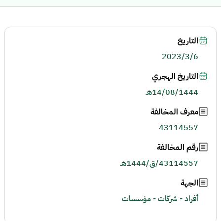
التاريخ
2023/3/6
التاريخ الهجري
14/08/1444هـ
معرف المخالفة
43114557
رقم المخالفة
43114557/ق/1444هـ
الجهة
أفراد - شركات - مؤسسات