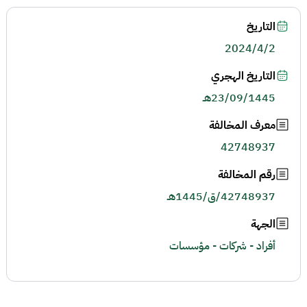
التاريخ
2024/4/2
التاريخ الهجري
23/09/1445هـ
معرف المخالفة
42748937
رقم المخالفة
42748937/ق/1445هـ
الجهة
أفراد - شركات - مؤسسات