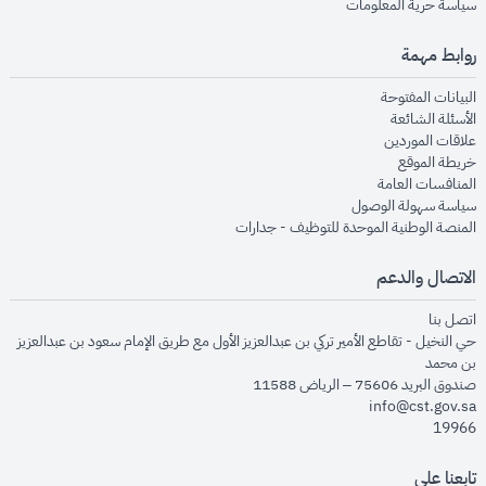
opens in new window
سياسة حرية المعلومات
روابط مهمة
opens in new window
البيانات المفتوحة
opens in new window
الأسئلة الشائعة
opens in new window
علاقات الموردين
opens in new window
خريطة الموقع
opens in new window
المنافسات العامة
opens in new window
سياسة سهولة الوصول
opens in new window
المنصة الوطنية الموحدة للتوظيف - جدارات
الاتصال والدعم
opens in new window
اتصل بنا
حي النخيل - تقاطع الأمير تركي بن عبدالعزيز الأول مع طريق الإمام سعود بن عبدالعزيز
بن محمد
صندوق البريد 75606 – الرياض 11588
info@cst.gov.sa
19966
تابعنا على