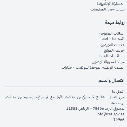
opens in new window
المشاركة الإلكترونية
opens in new window
سياسة حرية المعلومات
روابط مهمة
opens in new window
البيانات المفتوحة
opens in new window
الأسئلة الشائعة
opens in new window
علاقات الموردين
opens in new window
خريطة الموقع
opens in new window
المنافسات العامة
opens in new window
سياسة سهولة الوصول
opens in new window
المنصة الوطنية الموحدة للتوظيف - جدارات
الاتصال والدعم
opens in new window
اتصل بنا
حي النخيل - تقاطع الأمير تركي بن عبدالعزيز الأول مع طريق الإمام سعود بن عبدالعزيز
بن محمد
صندوق البريد 75606 – الرياض 11588
info@cst.gov.sa
19966