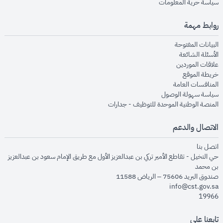
opens in new window
سياسة حرية المعلومات
روابط مهمة
opens in new window
البيانات المفتوحة
opens in new window
الأسئلة الشائعة
opens in new window
علاقات الموردين
opens in new window
خريطة الموقع
opens in new window
المنافسات العامة
opens in new window
سياسة سهولة الوصول
opens in new window
المنصة الوطنية الموحدة للتوظيف - جدارات
الاتصال والدعم
opens in new window
اتصل بنا
حي النخيل - تقاطع الأمير تركي بن عبدالعزيز الأول مع طريق الإمام سعود بن عبدالعزيز
بن محمد
صندوق البريد 75606 – الرياض 11588
info@cst.gov.sa
19966
تابعنا على