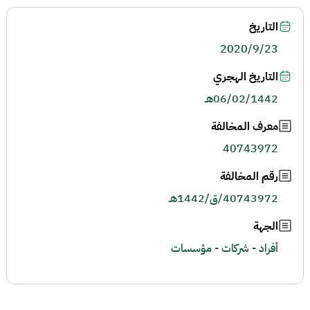
التاريخ
2020/9/23
التاريخ الهجري
06/02/1442هـ
معرف المخالفة
40743972
رقم المخالفة
40743972/ق/1442هـ
الجهة
أفراد - شركات - مؤسسات