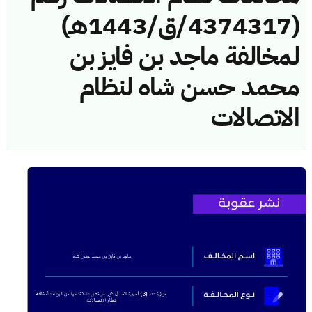
(4374317/ق/1443هـ)
لمخالفة ماجد بن فايز بن
محمد حسن شاه لنظام
الاتصالات