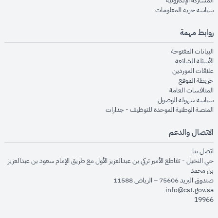
المشاركة الإلكترونية
opens in new window
سياسة حرية المعلومات
روابط مهمة
opens in new window
البيانات المفتوحة
opens in new window
الأسئلة الشائعة
opens in new window
علاقات الموردين
opens in new window
خريطة الموقع
opens in new window
المنافسات العامة
opens in new window
سياسة سهولة الوصول
opens in new window
المنصة الوطنية الموحدة للتوظيف - جدارات
الاتصال والدعم
opens in new window
اتصل بنا
حي النخيل - تقاطع الأمير تركي بن عبدالعزيز الأول مع طريق الإمام سعود بن عبدالعزيز
بن محمد
صندوق البريد 75606 – الرياض 11588
info@cst.gov.sa
19966