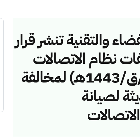
ضاء والتقنية تنشر قرار
فات نظام الاتصالات
رقم (41742901/ق/1443هـ) لمخالفة
ثة لصيانة
الاتصالات