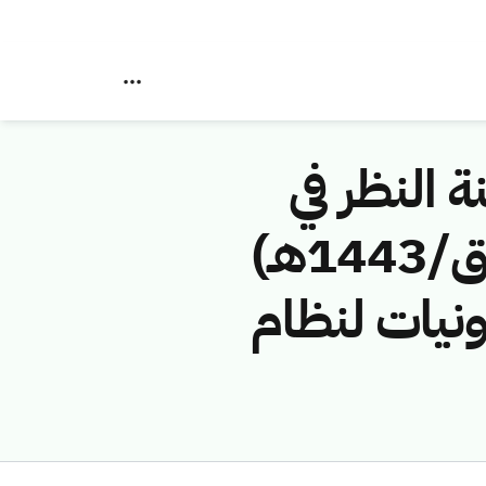
ة النظر في
مخالفات نظام الاتصالات رقم (41742901/ق/1443هـ)
ونيات لنظام