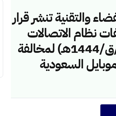
ضاء والتقنية تنشر قرار
فات نظام الاتصالات
رقم (43114476/ق/1444هـ) لمخالفة
موبايل السعودية