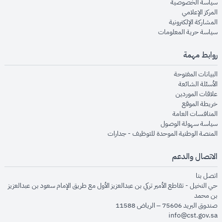
opens in new window
سياسة الخصوصية
opens in new window
المركز الإعلامي
opens in new window
المشاركة الإلكترونية
opens in new window
سياسة حرية المعلومات
روابط مهمة
opens in new window
البيانات المفتوحة
opens in new window
الأسئلة الشائعة
opens in new window
علاقات الموردين
opens in new window
خريطة الموقع
opens in new window
المنافسات العامة
opens in new window
سياسة سهولة الوصول
opens in new window
المنصة الوطنية الموحدة للتوظيف - جدارات
الاتصال والدعم
opens in new window
اتصل بنا
حي النخيل - تقاطع الأمير تركي بن عبدالعزيز الأول مع طريق الإمام سعود بن عبدالعزيز
بن محمد
صندوق البريد 75606 – الرياض 11588
info@cst.gov.sa