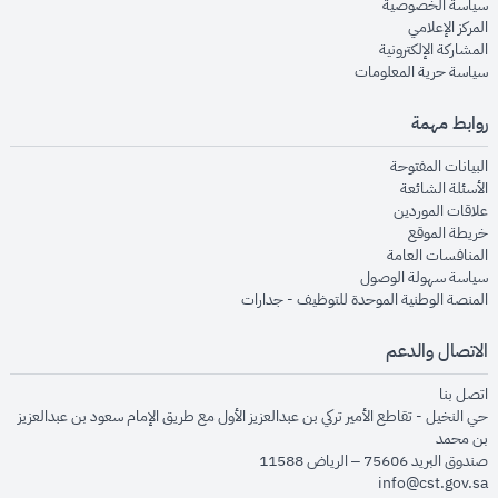
opens in new window
سياسة الخصوصية
opens in new window
المركز الإعلامي
opens in new window
المشاركة الإلكترونية
opens in new window
سياسة حرية المعلومات
روابط مهمة
opens in new window
البيانات المفتوحة
opens in new window
الأسئلة الشائعة
opens in new window
علاقات الموردين
opens in new window
خريطة الموقع
opens in new window
المنافسات العامة
opens in new window
سياسة سهولة الوصول
opens in new window
المنصة الوطنية الموحدة للتوظيف - جدارات
الاتصال والدعم
opens in new window
اتصل بنا
حي النخيل - تقاطع الأمير تركي بن عبدالعزيز الأول مع طريق الإمام سعود بن عبدالعزيز
بن محمد
صندوق البريد 75606 – الرياض 11588
info@cst.gov.sa