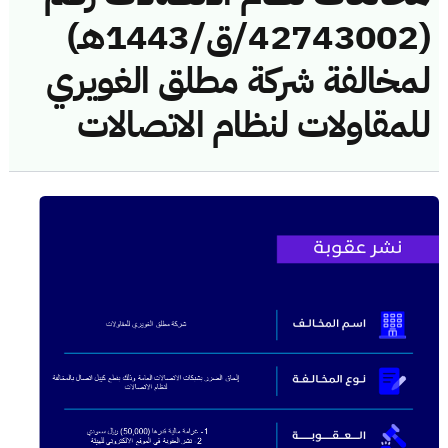
(42743002/ق/1443هـ)
لمخالفة شركة مطلق الغويري
للمقاولات لنظام الاتصالات