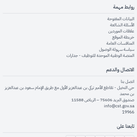
روابط مهمة
opens in new window
البيانات المفتوحة
opens in new window
الأسئلة الشائعة
opens in new window
علاقات الموردين
opens in new window
خريطة الموقع
opens in new window
المنافسات العامة
opens in new window
سياسة سهولة الوصول
opens in new window
المنصة الوطنية الموحدة للتوظيف - جدارات
الاتصال والدعم
opens in new window
اتصل بنا
حي النخيل - تقاطع الأمير تركي بن عبدالعزيز الأول مع طريق الإمام سعود بن عبدالعزيز
بن محمد
صندوق البريد 75606 – الرياض 11588
info@cst.gov.sa
19966
تابعنا على