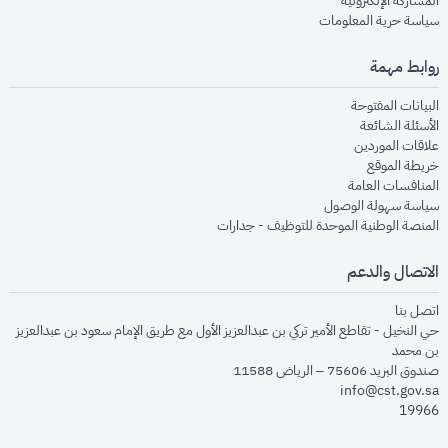
المشاركة الإلكترونية
opens in new window
سياسة حرية المعلومات
روابط مهمة
opens in new window
البيانات المفتوحة
opens in new window
الأسئلة الشائعة
opens in new window
علاقات الموردين
opens in new window
خريطة الموقع
opens in new window
المنافسات العامة
opens in new window
سياسة سهولة الوصول
opens in new window
المنصة الوطنية الموحدة للتوظيف - جدارات
الاتصال والدعم
opens in new window
اتصل بنا
حي النخيل - تقاطع الأمير تركي بن عبدالعزيز الأول مع طريق الإمام سعود بن عبدالعزيز
بن محمد
صندوق البريد 75606 – الرياض 11588
info@cst.gov.sa
19966