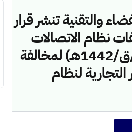
ضاء والتقنية تنشر قرار
فات نظام الاتصالات
رقم (42742833/ق/1442هـ) لمخالفة
التجارية لنظام