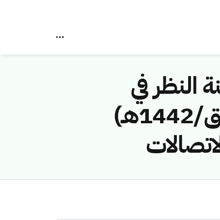
ة النظر في
مخالفات نظام الاتصالات رقم (42742833/ق/1442هـ)
لاتصالات