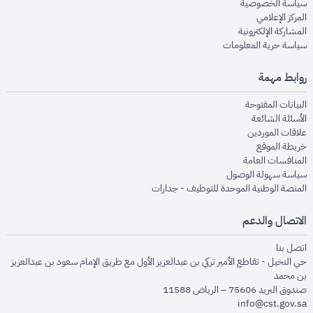
opens in new window
سياسة الخصوصية
opens in new window
المركز الإعلامي
opens in new window
المشاركة الإلكترونية
opens in new window
سياسة حرية المعلومات
روابط مهمة
opens in new window
البيانات المفتوحة
opens in new window
الأسئلة الشائعة
opens in new window
علاقات الموردين
opens in new window
خريطة الموقع
opens in new window
المنافسات العامة
opens in new window
سياسة سهولة الوصول
opens in new window
المنصة الوطنية الموحدة للتوظيف - جدارات
الاتصال والدعم
opens in new window
اتصل بنا
حي النخيل - تقاطع الأمير تركي بن عبدالعزيز الأول مع طريق الإمام سعود بن عبدالعزيز
بن محمد
صندوق البريد 75606 – الرياض 11588
info@cst.gov.sa