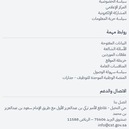
opens in new window
سياسة الخصوصية
opens in new window
المركز الإعلامي
opens in new window
المشاركة الإلكترونية
opens in new window
سياسة حرية المعلومات
روابط مهمة
opens in new window
البيانات المفتوحة
opens in new window
الأسئلة الشائعة
opens in new window
علاقات الموردين
opens in new window
خريطة الموقع
opens in new window
المنافسات العامة
opens in new window
سياسة سهولة الوصول
opens in new window
المنصة الوطنية الموحدة للتوظيف - جدارات
الاتصال والدعم
opens in new window
اتصل بنا
حي النخيل - تقاطع الأمير تركي بن عبدالعزيز الأول مع طريق الإمام سعود بن عبدالعزيز
بن محمد
صندوق البريد 75606 – الرياض 11588
info@cst.gov.sa